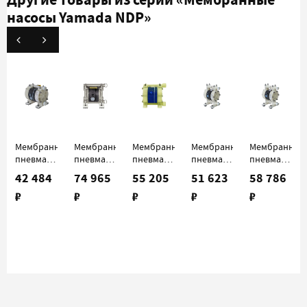
насосы Yamada NDP»
Мембранный
Мембранный
Мембранный
Мембранный
Мембранный
пневматический
пневматический
пневматический
пневматический
пневматичес
насос
насос
насос
насос
насос
42 484
74 965
55 205
51 623
58 786
Yamada
Yamada
Yamada
Yamada
Yamada
₽
₽
₽
₽
₽
NDP-5FPT
NDP-5FST
NDP-
NDP-
NDP-
10BPT
15FPS
15FPT