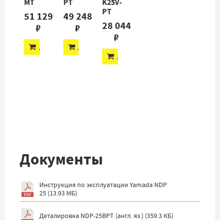
MT
PT
K25V-
PT
51 129
49 248
28 044
₽
₽
₽
ДОБАВИТЬ
ДОБАВИТЬ
ДОБАВИТЬ
Документы
Инструкция по эксплуатации Yamada NDP
25
(
13.93 МБ
)
Деталировка NDP-25BPT (англ. яз.)
(
359.3 КБ
)