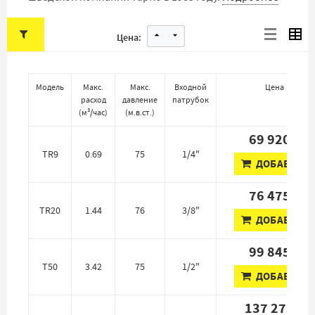
Цена:
Модель
Макс.
Макс.
Входной
Цена
расход
давление
патрубок
(
м³/час
)
(
м.в.ст.
)
69 920 ₽
TR9
0.69
75
1/4"
ДОБАВИТЬ
76 475 ₽
TR20
1.44
76
3/8"
ДОБАВИТЬ
99 845 ₽
T50
3.42
75
1/2"
ДОБАВИТЬ
137 275 ₽