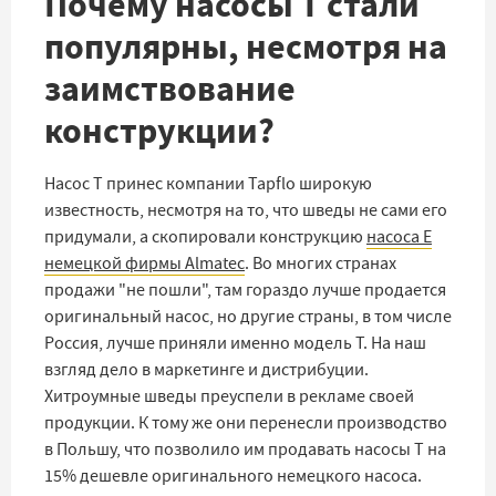
Почему насосы T стали
популярны, несмотря на
заимствование
конструкции?
Насос T принес компании Tapflo широкую
известность, несмотря на то, что шведы не сами его
придумали, а скопировали конструкцию
насоса E
немецкой фирмы Almatec
. Во многих странах
продажи "не пошли", там гораздо лучше продается
оригинальный насос, но другие страны, в том числе
Россия, лучше приняли именно модель T. На наш
взгляд дело в маркетинге и дистрибуции.
Хитроумные шведы преуспели в рекламе своей
продукции. К тому же они перенесли производство
в Польшу, что позволило им продавать насосы T на
15% дешевле оригинального немецкого насоса.