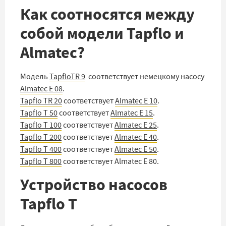
Как соотносятся между
собой модели Tapflo и
Almatec?
Модель
TapfloTR 9
соответствует немецкому насосу
Almatec E 08
.
Tapflo TR 20
соответствует
Almatec E 10
.
Tapflo T 50
соответствует
Almatec E 15
.
Tapflo T 100
соответствует
Almatec E 25
.
Tapflo T 200
соответствует
Almatec E 40
.
Tapflo T 400
соответствует
Almatec E 50
.
Tapflo T 800
соответствует Almatec E 80.
Устройство насосов
Tapflo T