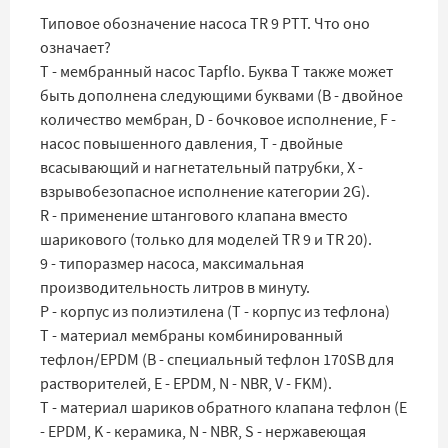
Типовое обозначение насоса TR 9 PTT. Что оно
означает?
T - мембранный насос Tapflo. Буква T также может
быть дополнена следующими буквами (B - двойное
количество мембран, D - бочковое исполнение, F -
насос повышенного давления, T - двойные
всасывающий и нагнетательный патрубки, X -
взрывобезопасное исполнение категории 2G).
R - применение штангового клапана вместо
шарикового (только для моделей TR 9 и TR 20).
9 - типоразмер насоса, максимальная
производительность литров в минуту.
P - корпус из полиэтилена (T - корпус из тефлона)
T - материал мембраны комбинированный
тефлон/EPDM (B - специальный тефлон 170SB для
растворителей, E - EPDM, N - NBR, V - FKM).
T - материал шариков обратного клапана тефлон (E
- EPDM, K - керамика, N - NBR, S - нержавеющая